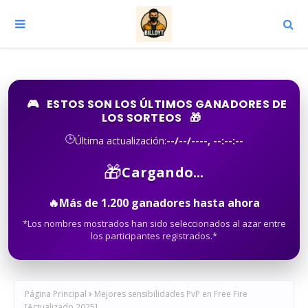
🎮
ESTOS SON LOS ÚLTIMOS GANADORES DE
LOS SORTEOS
🎁
🕒
Última actualización:
--/--/----, --:--:--
🎁
Cargando...
🔥
Más de
1.200
ganadores hasta ahora
*Los nombres mostrados han sido seleccionados al azar entre
los participantes registrados.*
Página Principal
Mejores sensibilidades PvP en Free Fire
[Actualizado 2025]