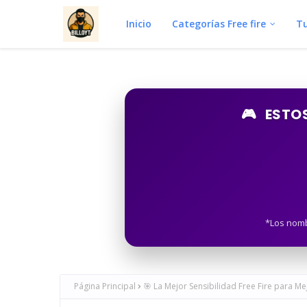
Inicio
Categorías Free fire
Tu
🎮
ESTO
*Los nomb
Página Principal
🎯 La Mejor Sensibilidad Free Fire para Me