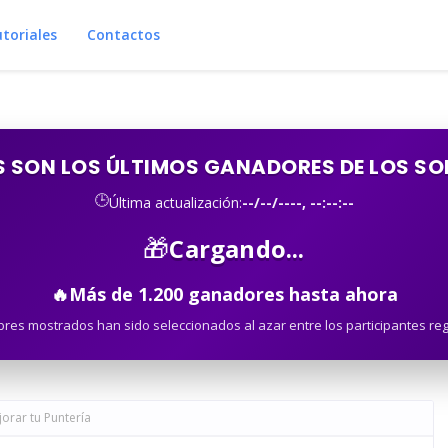
toriales
Contactos
S SON LOS ÚLTIMOS GANADORES DE LOS S
🕒
Última actualización:
--/--/----, --:--:--
🎁
Cargando...
🔥
Más de
1.200
ganadores hasta ahora
res mostrados han sido seleccionados al azar entre los participantes reg
jorar tu Puntería