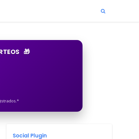
ORTEOS
🎁
istrados.*
Social Plugin