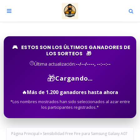
🎮
ESTOS SON LOS ÚLTIMOS GANADORES DE
LOS SORTEOS
🎁
🕒
Última actualización:
--/--/----, --:--:--
🎁
Cargando...
🔥
Más de
1.200
ganadores hasta ahora
*Los nombres mostrados han sido seleccionados al azar entre
los participantes registrados.*
Página Principal
Sensibilidad Free Fire para Samsung Galaxy A07