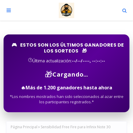
🎮
ESTOS SON LOS ÚLTIMOS GANADORES DE
LOS SORTEOS
🎁
🕒
Última actualización:
--/--/----, --:--:--
🎁
Cargando...
🔥
Más de
1.200
ganadores hasta ahora
*Los nombres mostrados han sido seleccionados al azar entre
los participantes registrados.*
Página Principal
Sensibilidad Free Fire para Infinix Note 30