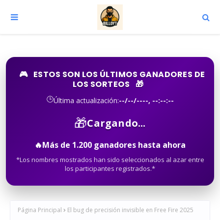
🎮
ESTOS SON LOS ÚLTIMOS GANADORES DE
LOS SORTEOS
🎁
🕒
Última actualización:
--/--/----, --:--:--
🎁
Cargando...
🔥
Más de
1.200
ganadores hasta ahora
*Los nombres mostrados han sido seleccionados al azar entre
los participantes registrados.*
Página Principal
El bug de precisión invisible en Free Fire 2025